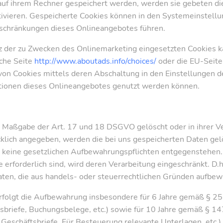
 auf ihrem Rechner gespeichert werden, werden sie gebeten d
ivieren. Gespeicherte Cookies können in den Systemeinstell
nschränkungen dieses Onlineangebotes führen.
 der zu Zwecken des Onlinemarketing eingesetzten Cookies kan
sche Seite
http://www.aboutads.info/choices/
oder die EU-Seit
on Cookies mittels deren Abschaltung in den Einstellungen d
nktionen dieses Onlineangebotes genutzt werden können.
 Maßgabe der Art. 17 und 18 DSGVO gelöscht oder in ihrer Ver
lich angegeben, werden die bei uns gespeicherten Daten gel
g keine gesetzlichen Aufbewahrungspflichten entgegenstehen. 
e erforderlich sind, wird deren Verarbeitung eingeschränkt. D.
 Daten, die aus handels- oder steuerrechtlichen Gründen aufb
rfolgt die Aufbewahrung insbesondere für 6 Jahre gemäß § 25
sbriefe, Buchungsbelege, etc.) sowie für 10 Jahre gemäß § 1
eschäftsbriefe, Für Besteuerung relevante Unterlagen, etc.).